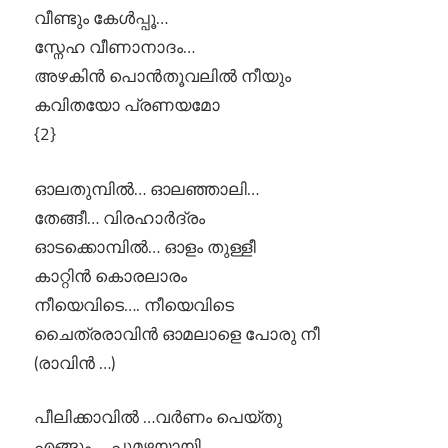
വീണ്ടും കേള്‍പ്പൂ…
സ്നേഹ വീണാനാദം…
അഴകിന്‍ പൊൻതൂവലില്‍ നീയും
കവിതയോ പ്രണയമോ
{2}
ഓലതുമ്പില്‍… ഓലഞ്ഞാലി…
തേങ്ങീ… വിരഹാര്‍ദ്രം
ഓടക്കൊമ്പിൽ… ഓളം തുള്ളീ
കാറ്റിന്‍ കൊരലാരം
നീയെവിടെ…. നീയെവിടെ
ചൈത്രരാവിന്‍ ഓമലാളെ പോരു നീ
(രാവിന്‍ …)
പീലിക്കാവില്‍ …വര്‍ണം പെയ്തു
എങ്ങും ….പൂമഴയായി