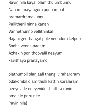
Ravin nila kayal olam thulumbunnu
Nanam mayangum ponnambal
premardramakunnu
Pallitheril ninne kanan
Vannethunno vellithinkal
Rajani geethangal pole veendum kelpoo
Sneha veena nadam
Azhakin pon thoovalil neeyum
kavithayo pranayamo
olathumbil olanjaali thengi virahardram
odakombil olam thulli kattin koralaram
neeyevide neeyevide chaithra ravin
omalale poru nee
(ravin nila)