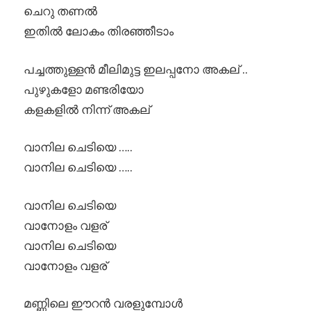
ചെറു തണൽ
ഇതിൽ ലോകം തിരഞ്ഞീടാം
പച്ചത്തുള്ളൻ മീലിമുട്ട ഇലപ്പനോ അകല് ..
പുഴുകളോ മണ്ടരിയോ
കളകളിൽ നിന്ന് അകല്
വാനില ചെടിയെ …..
വാനില ചെടിയെ …..
വാനില ചെടിയെ
വാനോളം വളര്
വാനില ചെടിയെ
വാനോളം വളര്
മണ്ണിലെ ഈറൻ വരളുമ്പോൾ