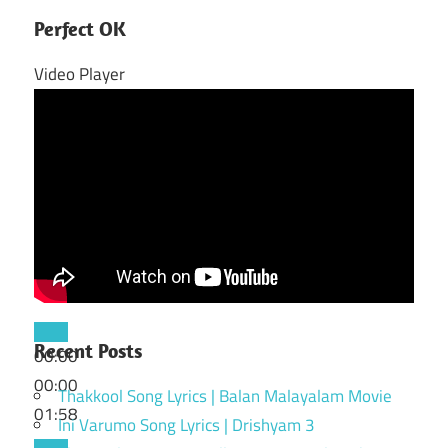
Perfect OK
Video Player
Recent Posts
00:00
00:00
Thakkool Song Lyrics | Balan Malayalam Movie
01:58
Ini Varumo Song Lyrics | Drishyam 3