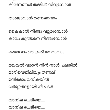
കീരണങ്ങൾ തമ്മിൽ നീറുമ്പോൾ
താങ്ങാവാൻ തണലാവാം…
കൈകാൽ നീണ്ടു വളരുമ്പോൾ
കാലം കുത്തനെ നീങ്ങുമ്പോൾ
മരമാവാം ഒരിക്കൽ മനമാവാം …
മയ്യൽ വരാൻ നിൻ നാൾ പലതിൽ
മാരിവെയിലിലും തണല്
മന്ദിരമാം വനികയിൽ
വർണ്ണങ്ങളായി നീ പടര്
വാനില ചെടിയെ….
വാനില ചെടിയെ….