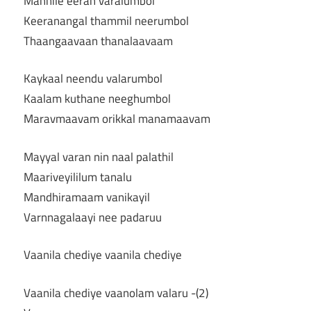
Mannile eeran varalumbol
Keeranangal thammil neerumbol
Thaangaavaan thanalaavaam
Kaykaal neendu valarumbol
Kaalam kuthane neeghumbol
Maravmaavam orikkal manamaavam
Mayyal varan nin naal palathil
Maariveyililum tanalu
Mandhiramaam vanikayil
Varnnagalaayi nee padaruu
Vaanila chediye vaanila chediye
Vaanila chediye vaanolam valaru -(2)