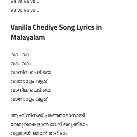
Va va va va…
Va va va va…
Vanilla Chediye Song Lyrics in
Malayalam
വാ.. വാ..
വാ.. വാ..
വാനില ചെടിയെ
വാനോളം വളര്
വാനില ചെടിയെ
വാനോളം വളര്
ആഹ് നിനക്ക് ചമഞ്ഞാടാനായി
വേരുവരകളാൽ വേദി ഒരുക്കീടാം
വളമായി ഞാൻ മാറീടാം