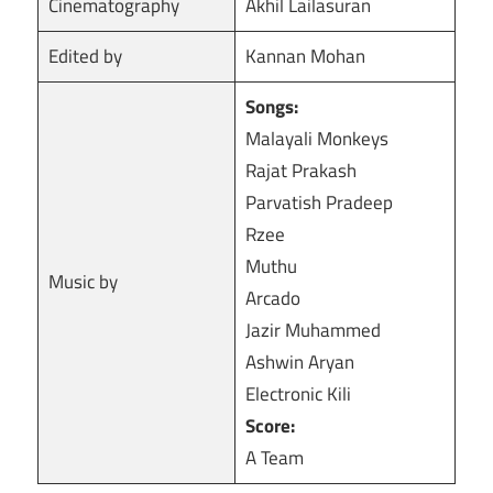
Cinematography
Akhil Lailasuran
Edited by
Kannan Mohan
Songs:
Malayali Monkeys
Rajat Prakash
Parvatish Pradeep
Rzee
Muthu
Music by
Arcado
Jazir Muhammed
Ashwin Aryan
Electronic Kili
Score:
A Team