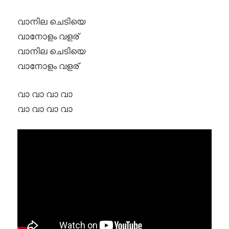
വാനില ചെടിയെ
വാനോളം വളര്
വാനില ചെടിയെ
വാനോളം വളര്
വാ വാ വാ വാ
വാ വാ വാ വാ