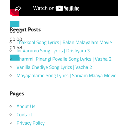
Recent Posts
00:00
00:00
Thakkool Song Lyrics | Balan Malayalam Movie
01:58
Ini Varumo Song Lyrics | Drishyam 3
Thammil Pinangi Povalle Song Lyrics | Vazha 2
Vanilla Chediye Song Lyrics | Vazha 2
Mayajaalame Song Lyrics | Sarvam Maaya Movie
Pages
About Us
Contact
Privacy Policy