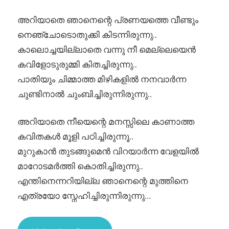
അറിയാതെ ഞാനെന്റെ പ്രണയത്തെ വീണ്ടും
നെഞ്ചോടൊതുക്കി കിടന്നിരുന്നു..
കാലൊച്ചയില്ലാതെ വന്നു നീ മെല്ലെയെൻ
കവിളോടുരുമ്മി കിതച്ചിരുന്നു..
പാതിയും ചിമ്മാത്ത മിഴികളിൽ നനവാർന്ന
ചുണ്ടിനാൽ ചുംബിച്ചിരുന്നിരുന്നു..
അറിയാതെ നീയെന്റെ മനസ്സിലെ കാണാത്ത
കവിതകൾ മൂളി പഠിച്ചിരുന്നൂ..
മുറുകാൻ തുടങ്ങുമെൻ വിറയാർന്ന വേളയിൽ
മാറോടമർത്തി കൊതിച്ചിരുന്നു..
എന്തിനെന്നറിയില്ല ഞാനെന്റെ മുത്തിനെ
എത്രയോ സ്നേഹിച്ചിരുന്നിരുന്നു…