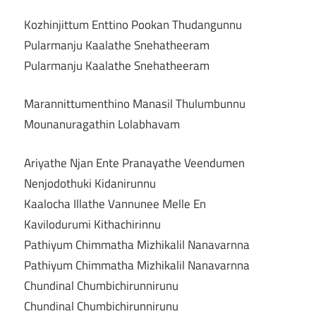
Kozhinjittum Enttino Pookan Thudangunnu
Pularmanju Kaalathe Snehatheeram
Pularmanju Kaalathe Snehatheeram
Marannittumenthino Manasil Thulumbunnu
Mounanuragathin Lolabhavam
Ariyathe Njan Ente Pranayathe Veendumen
Nenjodothuki Kidanirunnu
Kaalocha Illathe Vannunee Melle En
Kavilodurumi Kithachirinnu
Pathiyum Chimmatha Mizhikalil Nanavarnna
Pathiyum Chimmatha Mizhikalil Nanavarnna
Chundinal Chumbichirunnirunu
Chundinal Chumbichirunnirunu