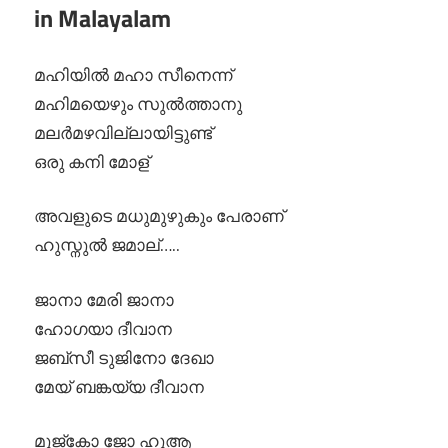
in Malayalam
മഹിയിൽ മഹാ സീനെന്ന്
മഹിമയെഴും സുൽത്താനു
മലർമഴവില്ലായിട്ടുണ്ട്
ഒരു കനി മോള്
അവളുടെ മധുമുഴുകും പേരാണ്
ഹുസ്നുൽ ജമാല്…..
ജാനാ മേരി ജാനാ
ഹോഗയാ ദീവാന
ജബ്‌സീ ടുജിനോ ദേഖാ
മേയ് ബങ്കയ്യ ദീവാന
മുജ്‌കോ ജോ ഹുആ