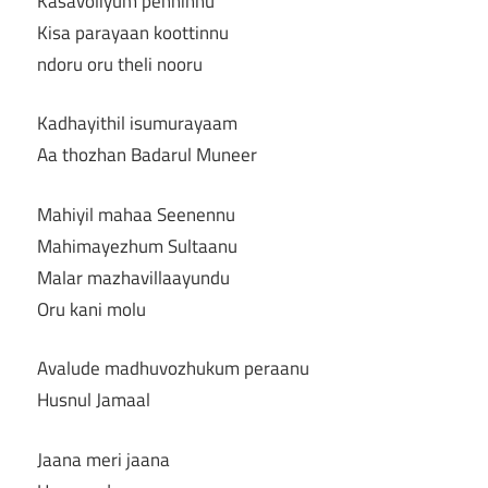
Kasavoliyum penninnu
Kisa parayaan koottinnu
ndoru oru theli nooru
Kadhayithil isumurayaam
Aa thozhan Badarul Muneer
Mahiyil mahaa Seenennu
Mahimayezhum Sultaanu
Malar mazhavillaayundu
Oru kani molu
Avalude madhuvozhukum peraanu
Husnul Jamaal
Jaana meri jaana