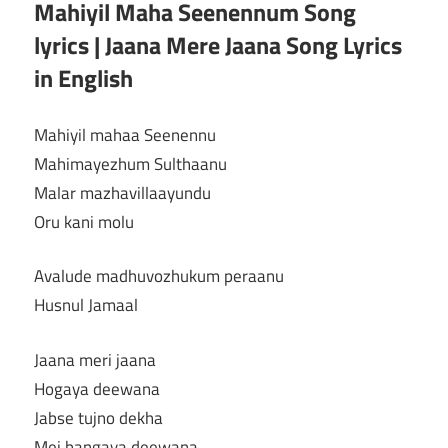
Mahiyil Maha Seenennum Song
lyrics | Jaana Mere Jaana Song Lyrics
in English
Mahiyil mahaa Seenennu
Mahimayezhum Sulthaanu
Malar mazhavillaayundu
Oru kani molu
Avalude madhuvozhukum peraanu
Husnul Jamaal
Jaana meri jaana
Hogaya deewana
Jabse tujno dekha
Mei bangaya deewana