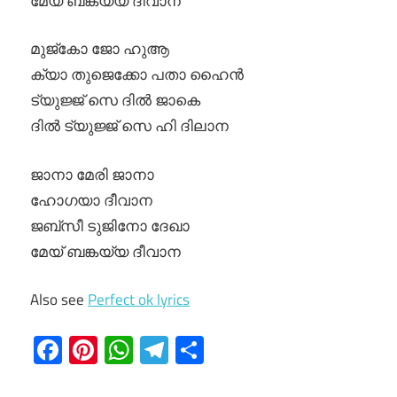
മേയ് ബങ്കയ്യ ദീവാന
മുജ്‌കോ ജോ ഹുആ
ക്യാ തുജെക്കോ പതാ ഹൈൻ
ട്യുജ്ജ് സെ ദിൽ ജാകെ
ദിൽ ട്യുജ്ജ് സെ ഹി ദിലാന
ജാനാ മേരി ജാനാ
ഹോഗയാ ദീവാന
ജബ്‌സീ ടുജിനോ ദേഖാ
മേയ് ബങ്കയ്യ ദീവാന
Also see
Perfect ok lyrics
Facebook
Pinterest
WhatsApp
Telegram
Share