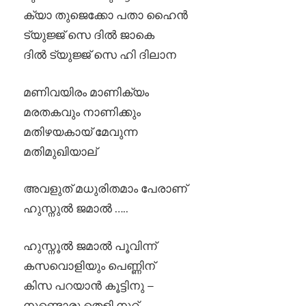
ക്യാ തുജെക്കോ പതാ ഹൈൻ
ട്യുജ്ജ് സെ ദിൽ ജാകെ
ദിൽ ട്യുജ്ജ് സെ ഹി ദിലാന
മണിവയിരം മാണിക്യം
മരതകവും നാണിക്കും
മതിഴയകായ് മേവുന്ന
മതിമുഖിയാല്
അവളുത് മധുരിതമാം പേരാണ്‌
ഹുസ്നുൽ ജമാൽ …..
ഹുസ്നൂൽ ജമാൽ പൂവിന്ന്
കസവൊളിയും പെണ്ണിന്
കിസ പറയാൻ കൂട്ടിനു –
നുണ്ടൊരു തെളി നൂറ്