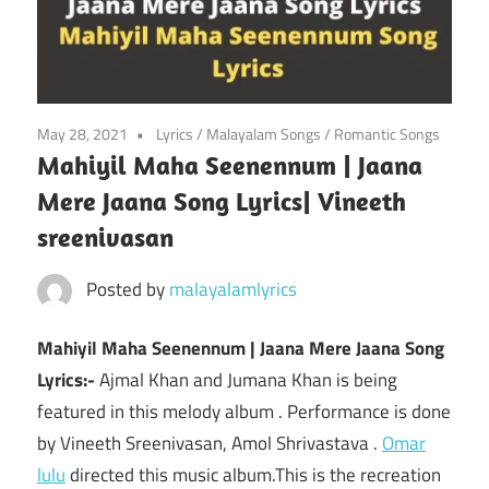
May 28, 2021
Lyrics
/
Malayalam Songs
/
Romantic Songs
Mahiyil Maha Seenennum | Jaana
Mere Jaana Song Lyrics| Vineeth
sreenivasan
Posted by
malayalamlyrics
Mahiyil Maha Seenennum | Jaana Mere Jaana Song
Lyrics:-
Ajmal Khan and Jumana Khan is being
featured in this melody album . Performance is done
by Vineeth Sreenivasan, Amol Shrivastava .
Omar
lulu
directed this music album.This is the recreation