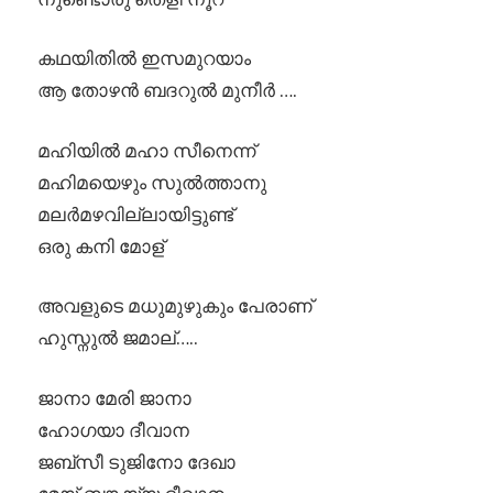
കഥയിതിൽ ഇസമുറയാം
ആ തോഴൻ ബദറുൽ മുനീർ ….
മഹിയിൽ മഹാ സീനെന്ന്
മഹിമയെഴും സുൽത്താനു
മലർമഴവില്ലായിട്ടുണ്ട്
ഒരു കനി മോള്
അവളുടെ മധുമുഴുകും പേരാണ്
ഹുസ്നുൽ ജമാല്…..
ജാനാ മേരി ജാനാ
ഹോഗയാ ദീവാന
ജബ്‌സീ ടുജിനോ ദേഖാ