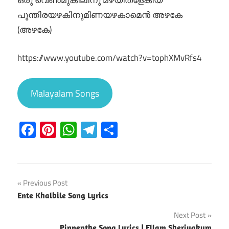
ഒരു വെൺ‌മുകിലിനു മഴയിതളേകിയ
പൂന്തിരയഴകിനുമിണയഴകാമെൻ അഴകേ
(അഴകേ)
https://www.youtube.com/watch?v=tophXMvRfs4
Malayalam Songs
Facebook
Pinterest
WhatsApp
Telegram
Share
Post
Previous Post
Ente Khalbile Song Lyrics
navigation
Next Post
Pinnenthe Song Lyrics | Ellam Sheriyakum