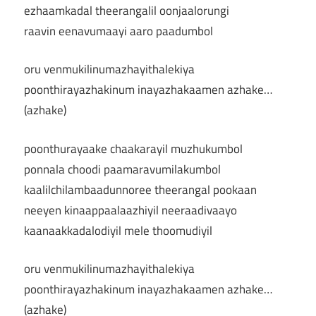
ezhaamkadal theerangalil oonjaalorungi
raavin eenavumaayi aaro paadumbol
oru venmukilinumazhayithalekiya
poonthirayazhakinum inayazhakaamen azhake…
(azhake)
poonthurayaake chaakarayil muzhukumbol
ponnala choodi paamaravumilakumbol
kaalilchilambaadunnoree theerangal pookaan
neeyen kinaappaalaazhiyil neeraadivaayo
kaanaakkadalodiyil mele thoomudiyil
oru venmukilinumazhayithalekiya
poonthirayazhakinum inayazhakaamen azhake…
(azhake)