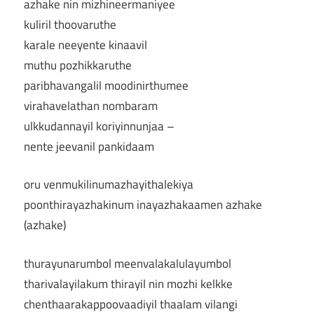
azhake nin mizhineermaniyee
kuliril thoovaruthe
karale neeyente kinaavil
muthu pozhikkaruthe
paribhavangalil moodinirthumee
virahavelathan nombaram
ulkkudannayil koriyinnunjaa –
nente jeevanil pankidaam
oru venmukilinumazhayithalekiya
poonthirayazhakinum inayazhakaamen azhake
(azhake)
thurayunarumbol meenvalakalulayumbol
tharivalayilakum thirayil nin mozhi kelkke
chenthaarakappoovaadiyil thaalam vilangi