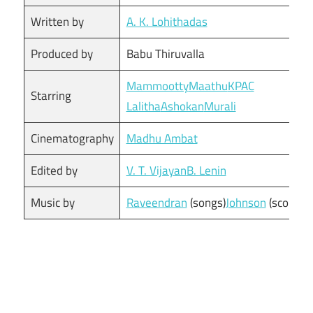
Written by
A. K. Lohithadas
Produced by
Babu Thiruvalla
Mammootty
Maathu
KPAC
Starring
Lalitha
Ashokan
Murali
Cinematography
Madhu Ambat
Edited by
V. T. Vijayan
B. Lenin
Music by
Raveendran
(songs)
Johnson
(score)