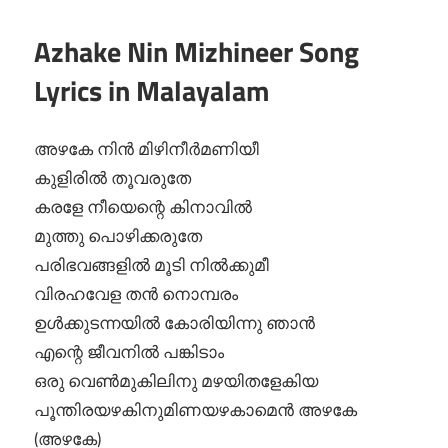
Azhake Nin Mizhineer Song
Lyrics in Malayalam
അഴകേ നിൻ മിഴിനീർമണിയീ
കുളിരിൽ തൂവരുതേ
കരളേ നീയെന്റെ കിനാവിൽ
മുത്തു പൊഴിക്കരുതേ
പരിഭവങ്ങളിൽ മൂടി നിൽക്കുമീ
വിരഹവേള തൻ നൊമ്പരം
ഉൾക്കുടന്നയിൽ കോരിയിന്നു ഞാൻ
എന്റെ ജീവനിൽ പങ്കിടാം
ഒരു വെൺ‌മുകിലിനു മഴയിതളേകിയ
പൂന്തിരയഴകിനുമിണയഴകാമെൻ അഴകേ
(അഴകേ)