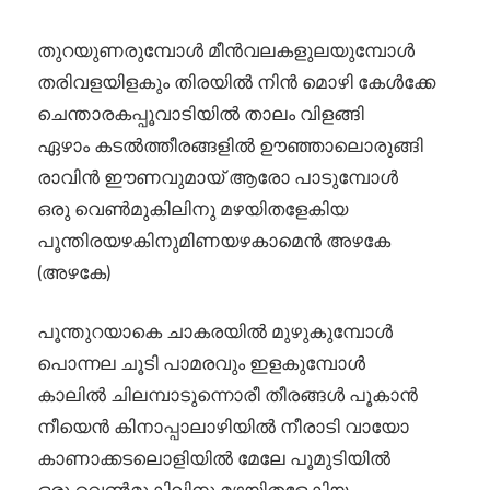
തുറയുണരുമ്പോൾ മീൻവലകളുലയുമ്പോൾ
തരിവളയിളകും തിരയിൽ നിൻ മൊഴി കേൾക്കേ
ചെന്താരകപ്പൂവാടിയിൽ താലം വിളങ്ങി
ഏഴാം കടൽത്തീരങ്ങളിൽ ഊഞ്ഞാലൊരുങ്ങി
രാവിൻ ഈണവുമായ് ആരോ പാടുമ്പോൾ
ഒരു വെൺ‌മുകിലിനു മഴയിതളേകിയ
പൂന്തിരയഴകിനുമിണയഴകാമെൻ അഴകേ
(അഴകേ)
പൂന്തുറയാകെ ചാകരയിൽ മുഴുകുമ്പോൾ
പൊന്നല ചൂടി പാമരവും ഇളകുമ്പോൾ
കാലിൽ ചിലമ്പാടുന്നൊരീ തീരങ്ങൾ പൂകാൻ
നീയെൻ കിനാപ്പാലാഴിയിൽ നീരാടി വായോ
കാണാക്കടലൊളിയിൽ മേലേ പൂമുടിയിൽ