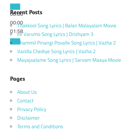
Recent Posts
00:00
00:00
Thakkool Song Lyrics | Balan Malayalam Movie
01:58
Ini Varumo Song Lyrics | Drishyam 3
Thammil Pinangi Povalle Song Lyrics | Vazha 2
Vanilla Chediye Song Lyrics | Vazha 2
Mayajaalame Song Lyrics | Sarvam Maaya Movie
Pages
About Us
Contact
Privacy Policy
Disclaimer
Terms and Conditions