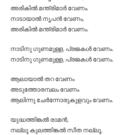
അരികിൽ മന്ത്രിമാർ വേണം.
നാടായാൽ നൃപൻ വേണം,
അരികിൽ മന്ത്രിമാർ വേണം.
നാടിനു ഗുണമുള്ള, പ്രജകൾ വേണം.
നാടിനു ഗുണമുള്ള, പ്രജകൾ വേണം.
ആലായാൽ തറ വേണം
അടുത്തോരമ്പലം വേണം
ആലിന്നു ചേർന്നോരുകുളവും വേണം.
യുദ്ധത്തിങ്കൽ രാമൻ,
നല്ലൂ കുലത്തിങ്കൽ സീത നല്ലൂ,